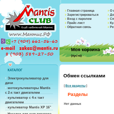
Главная страница
О 
Зарегистрироваться
До
Вход с паролем
Сп
Прайс-лист
Ку
Обратная связь
Ре
Моя корзина
(пусто)
КАТАЛОГ
Обмен ссылками
Электрокультиватор для
дачи
[
Все разделы
]
мотокультиваторы Mantis
с 2-х такт двигателем
Разделы
культиватор с 4-х такт
двигателем
Нет данных
культиватор Mantis XP 16"
Насадки для культиватора